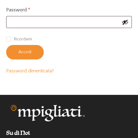
Password
*
Ricordami
Accedi
Password dimenticata?
Su di Noi