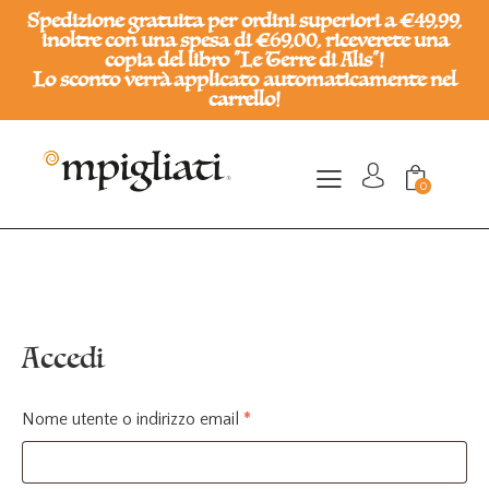
Spedizione gratuita per ordini superiori a €49,99,
inoltre con una spesa di €69,00, riceverete una
copia del libro "Le Terre di Alis"!
Lo sconto verrà applicato automaticamente nel
carrello!
0
Accedi
Nome utente o indirizzo email
*