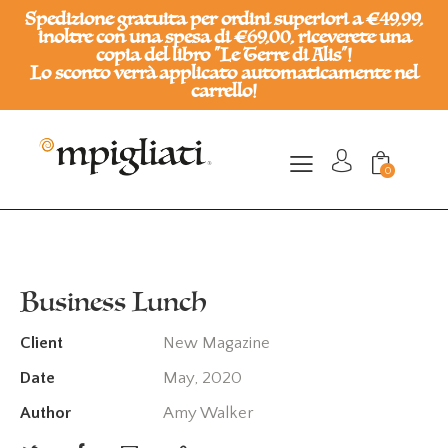
Spedizione gratuita per ordini superiori a €49,99,
inoltre con una spesa di €69,00, riceverete una
copia del libro "Le Terre di Alis"!
Lo sconto verrà applicato automaticamente nel
carrello!
0
Business Lunch
Client
New Magazine
Date
May, 2020
Author
Amy Walker