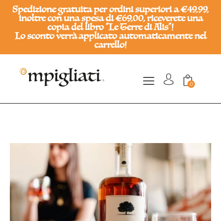
Spedizione gratuita per ordini superiori a €49,99,
inoltre con una spesa di €69,00, riceverete una
copia del libro "Le Terre di Alis"!
Lo sconto verrà applicato automaticamente nel
carrello!
0