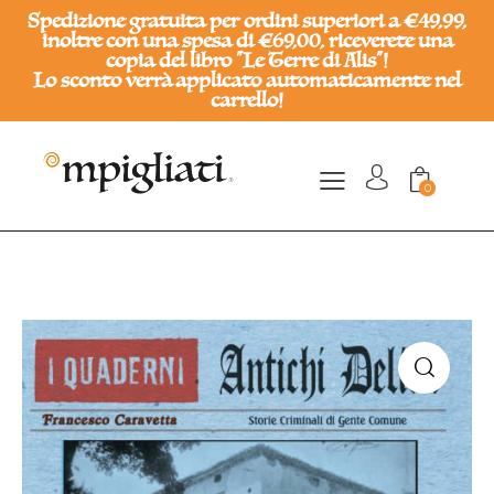
Spedizione gratuita per ordini superiori a €49,99,
inoltre con una spesa di €69,00, riceverete una
copia del libro "Le Terre di Alis"!
Lo sconto verrà applicato automaticamente nel
carrello!
0