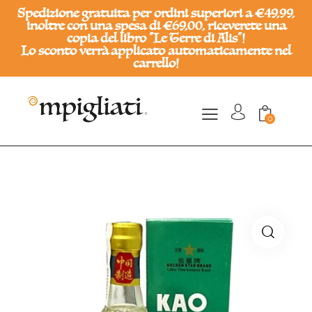
Spedizione gratuita per ordini superiori a €49,99,
inoltre con una spesa di €69,00, riceverete una
copia del libro "Le Terre di Alis"!
Lo sconto verrà applicato automaticamente nel
carrello!
0