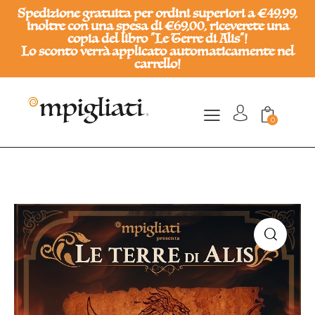
Spedizione gratuita per ordini superiori a €49,99,
inoltre con una spesa di €69,00, riceverete una
copia del libro "Le Terre di Alis"!
Lo sconto verrà applicato automaticamente nel
carrello!
0